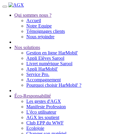
Qui sommes nous ?
Accueil
Notre Equipe
Témoignages clients
Nous rejoindre
Nos solutions
Gestion en ligne HarMobil'
Appli Elèves Sarool
Livret numérique Sarool
Appli HarMobil'
Service Pro.
Accompagnement
Pourquoi choisir HarMobil' ?
Éco-Responsabilité
Les gestes d'AGX
Manifeste Profession
L'éco utilisateur
AGX les soutient
Club EPP du WWF
Ecolojoie
Changer son matériel