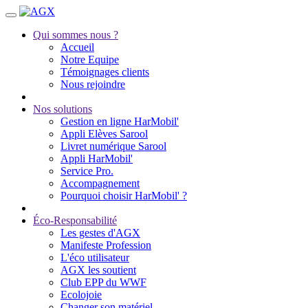
Qui sommes nous ?
Accueil
Notre Equipe
Témoignages clients
Nous rejoindre
Nos solutions
Gestion en ligne HarMobil'
Appli Elèves Sarool
Livret numérique Sarool
Appli HarMobil'
Service Pro.
Accompagnement
Pourquoi choisir HarMobil' ?
Éco-Responsabilité
Les gestes d'AGX
Manifeste Profession
L'éco utilisateur
AGX les soutient
Club EPP du WWF
Ecolojoie
Changer son matériel