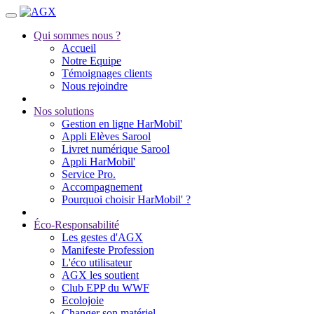
Qui sommes nous ?
Accueil
Notre Equipe
Témoignages clients
Nous rejoindre
Nos solutions
Gestion en ligne HarMobil'
Appli Elèves Sarool
Livret numérique Sarool
Appli HarMobil'
Service Pro.
Accompagnement
Pourquoi choisir HarMobil' ?
Éco-Responsabilité
Les gestes d'AGX
Manifeste Profession
L'éco utilisateur
AGX les soutient
Club EPP du WWF
Ecolojoie
Changer son matériel