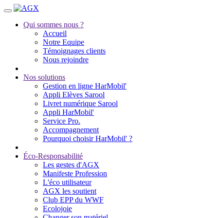
Qui sommes nous ?
Accueil
Notre Equipe
Témoignages clients
Nous rejoindre
Nos solutions
Gestion en ligne HarMobil'
Appli Elèves Sarool
Livret numérique Sarool
Appli HarMobil'
Service Pro.
Accompagnement
Pourquoi choisir HarMobil' ?
Éco-Responsabilité
Les gestes d'AGX
Manifeste Profession
L'éco utilisateur
AGX les soutient
Club EPP du WWF
Ecolojoie
Changer son matériel