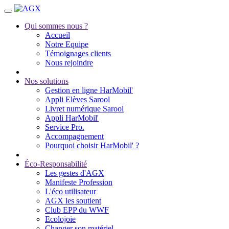
Qui sommes nous ?
Accueil
Notre Equipe
Témoignages clients
Nous rejoindre
Nos solutions
Gestion en ligne HarMobil'
Appli Elèves Sarool
Livret numérique Sarool
Appli HarMobil'
Service Pro.
Accompagnement
Pourquoi choisir HarMobil' ?
Éco-Responsabilité
Les gestes d'AGX
Manifeste Profession
L'éco utilisateur
AGX les soutient
Club EPP du WWF
Ecolojoie
Changer son matériel