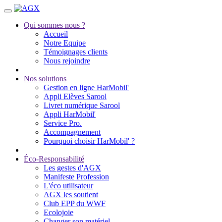
Qui sommes nous ?
Accueil
Notre Equipe
Témoignages clients
Nous rejoindre
Nos solutions
Gestion en ligne HarMobil'
Appli Elèves Sarool
Livret numérique Sarool
Appli HarMobil'
Service Pro.
Accompagnement
Pourquoi choisir HarMobil' ?
Éco-Responsabilité
Les gestes d'AGX
Manifeste Profession
L'éco utilisateur
AGX les soutient
Club EPP du WWF
Ecolojoie
Changer son matériel