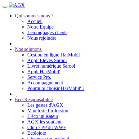
Qui sommes nous ?
Accueil
Notre Equipe
Témoignages clients
Nous rejoindre
Nos solutions
Gestion en ligne HarMobil'
Appli Elèves Sarool
Livret numérique Sarool
Appli HarMobil'
Service Pro.
Accompagnement
Pourquoi choisir HarMobil' ?
Éco-Responsabilité
Les gestes d'AGX
Manifeste Profession
L'éco utilisateur
AGX les soutient
Club EPP du WWF
Ecolojoie
Changer son matériel