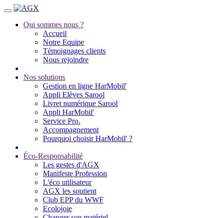
Qui sommes nous ?
Accueil
Notre Equipe
Témoignages clients
Nous rejoindre
Nos solutions
Gestion en ligne HarMobil'
Appli Elèves Sarool
Livret numérique Sarool
Appli HarMobil'
Service Pro.
Accompagnement
Pourquoi choisir HarMobil' ?
Éco-Responsabilité
Les gestes d'AGX
Manifeste Profession
L'éco utilisateur
AGX les soutient
Club EPP du WWF
Ecolojoie
Changer son matériel