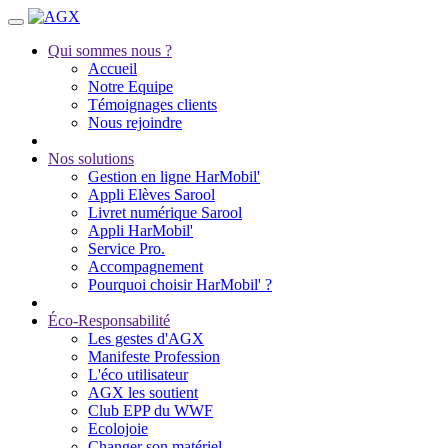
Qui sommes nous ?
Accueil
Notre Equipe
Témoignages clients
Nous rejoindre
Nos solutions
Gestion en ligne HarMobil'
Appli Elèves Sarool
Livret numérique Sarool
Appli HarMobil'
Service Pro.
Accompagnement
Pourquoi choisir HarMobil' ?
Éco-Responsabilité
Les gestes d'AGX
Manifeste Profession
L'éco utilisateur
AGX les soutient
Club EPP du WWF
Ecolojoie
Changer son matériel