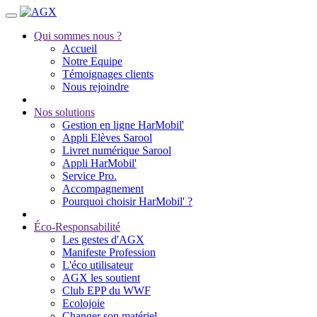
Qui sommes nous ?
Accueil
Notre Equipe
Témoignages clients
Nous rejoindre
Nos solutions
Gestion en ligne HarMobil'
Appli Elèves Sarool
Livret numérique Sarool
Appli HarMobil'
Service Pro.
Accompagnement
Pourquoi choisir HarMobil' ?
Éco-Responsabilité
Les gestes d'AGX
Manifeste Profession
L'éco utilisateur
AGX les soutient
Club EPP du WWF
Ecolojoie
Changer son matériel