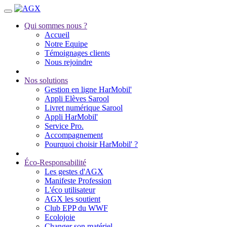
Qui sommes nous ?
Accueil
Notre Equipe
Témoignages clients
Nous rejoindre
Nos solutions
Gestion en ligne HarMobil'
Appli Elèves Sarool
Livret numérique Sarool
Appli HarMobil'
Service Pro.
Accompagnement
Pourquoi choisir HarMobil' ?
Éco-Responsabilité
Les gestes d'AGX
Manifeste Profession
L'éco utilisateur
AGX les soutient
Club EPP du WWF
Ecolojoie
Changer son matériel