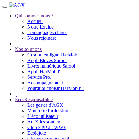
Qui sommes nous ?
Accueil
Notre Equipe
Témoignages clients
Nous rejoindre
Nos solutions
Gestion en ligne HarMobil'
Appli Elèves Sarool
Livret numérique Sarool
Appli HarMobil'
Service Pro.
Accompagnement
Pourquoi choisir HarMobil' ?
Éco-Responsabilité
Les gestes d'AGX
Manifeste Profession
L'éco utilisateur
AGX les soutient
Club EPP du WWF
Ecolojoie
Changer son matériel