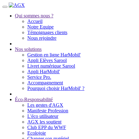
Qui sommes nous ?
Accueil
Notre Equipe
Témoignages clients
Nous rejoindre
Nos solutions
Gestion en ligne HarMobil'
Appli Elèves Sarool
Livret numérique Sarool
Appli HarMobil'
Service Pro.
Accompagnement
Pourquoi choisir HarMobil' ?
Éco-Responsabilité
Les gestes d'AGX
Manifeste Profession
L'éco utilisateur
AGX les soutient
Club EPP du WWF
Ecolojoie
Changer son matériel