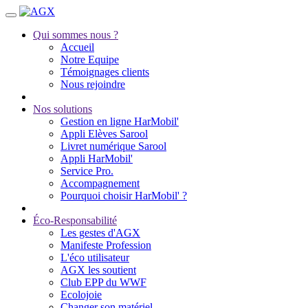
Qui sommes nous ?
Accueil
Notre Equipe
Témoignages clients
Nous rejoindre
Nos solutions
Gestion en ligne HarMobil'
Appli Elèves Sarool
Livret numérique Sarool
Appli HarMobil'
Service Pro.
Accompagnement
Pourquoi choisir HarMobil' ?
Éco-Responsabilité
Les gestes d'AGX
Manifeste Profession
L'éco utilisateur
AGX les soutient
Club EPP du WWF
Ecolojoie
Changer son matériel