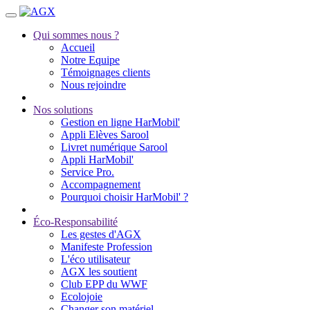
Qui sommes nous ?
Accueil
Notre Equipe
Témoignages clients
Nous rejoindre
Nos solutions
Gestion en ligne HarMobil'
Appli Elèves Sarool
Livret numérique Sarool
Appli HarMobil'
Service Pro.
Accompagnement
Pourquoi choisir HarMobil' ?
Éco-Responsabilité
Les gestes d'AGX
Manifeste Profession
L'éco utilisateur
AGX les soutient
Club EPP du WWF
Ecolojoie
Changer son matériel