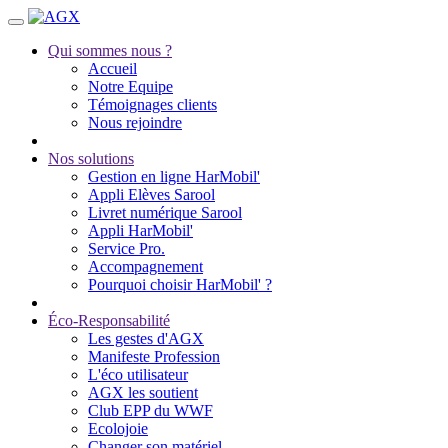
Qui sommes nous ?
Accueil
Notre Equipe
Témoignages clients
Nous rejoindre
Nos solutions
Gestion en ligne HarMobil'
Appli Elèves Sarool
Livret numérique Sarool
Appli HarMobil'
Service Pro.
Accompagnement
Pourquoi choisir HarMobil' ?
Éco-Responsabilité
Les gestes d'AGX
Manifeste Profession
L'éco utilisateur
AGX les soutient
Club EPP du WWF
Ecolojoie
Changer son matériel