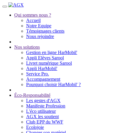
Qui sommes nous ?
Accueil
Notre Equipe
Témoignages clients
Nous rejoindre
Nos solutions
Gestion en ligne HarMobil'
Appli Elèves Sarool
Livret numérique Sarool
Appli HarMobil'
Service Pro.
Accompagnement
Pourquoi choisir HarMobil' ?
Éco-Responsabilité
Les gestes d'AGX
Manifeste Profession
L'éco utilisateur
AGX les soutient
Club EPP du WWF
Ecolojoie
Changer son matériel