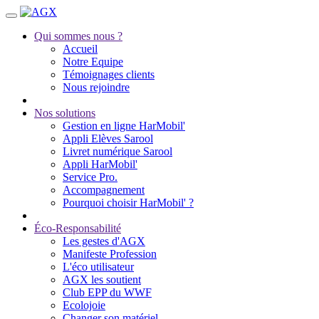
Qui sommes nous ?
Accueil
Notre Equipe
Témoignages clients
Nous rejoindre
Nos solutions
Gestion en ligne HarMobil'
Appli Elèves Sarool
Livret numérique Sarool
Appli HarMobil'
Service Pro.
Accompagnement
Pourquoi choisir HarMobil' ?
Éco-Responsabilité
Les gestes d'AGX
Manifeste Profession
L'éco utilisateur
AGX les soutient
Club EPP du WWF
Ecolojoie
Changer son matériel