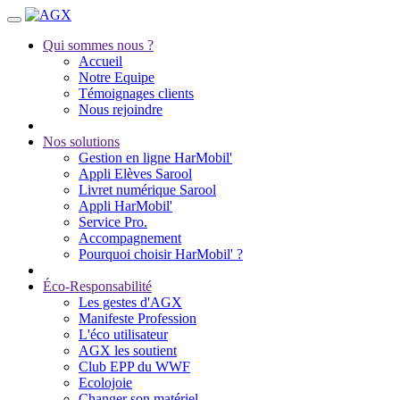
Qui sommes nous ?
Accueil
Notre Equipe
Témoignages clients
Nous rejoindre
Nos solutions
Gestion en ligne HarMobil'
Appli Elèves Sarool
Livret numérique Sarool
Appli HarMobil'
Service Pro.
Accompagnement
Pourquoi choisir HarMobil' ?
Éco-Responsabilité
Les gestes d'AGX
Manifeste Profession
L'éco utilisateur
AGX les soutient
Club EPP du WWF
Ecolojoie
Changer son matériel