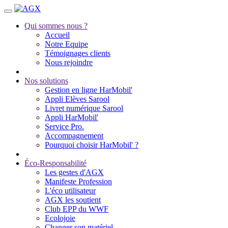
Qui sommes nous ?
Accueil
Notre Equipe
Témoignages clients
Nous rejoindre
Nos solutions
Gestion en ligne HarMobil'
Appli Elèves Sarool
Livret numérique Sarool
Appli HarMobil'
Service Pro.
Accompagnement
Pourquoi choisir HarMobil' ?
Éco-Responsabilité
Les gestes d'AGX
Manifeste Profession
L'éco utilisateur
AGX les soutient
Club EPP du WWF
Ecolojoie
Changer son matériel