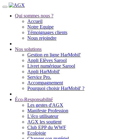
Qui sommes nous ?
Accueil
Notre Equipe
Témoignages clients
Nous rejoindre
Nos solutions
Gestion en ligne HarMobil'
Appli Elèves Sarool
Livret numérique Sarool
Appli HarMobil'
Service Pro.
Accompagnement
Pourquoi choisir HarMobil' ?
Éco-Responsabilité
Les gestes d'AGX
Manifeste Profession
L'éco utilisateur
AGX les soutient
Club EPP du WWF
Ecolojoie
Changer son matériel