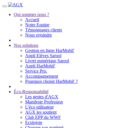
Qui sommes nous ?
Accueil
Notre Equipe
Témoignages clients
Nous rejoindre
Nos solutions
Gestion en ligne HarMobil'
Appli Elèves Sarool
Livret numérique Sarool
Appli HarMobil'
Service Pro.
Accompagnement
Pourquoi choisir HarMobil' ?
Éco-Responsabilité
Les gestes d'AGX
Manifeste Profession
L'éco utilisateur
AGX les soutient
Club EPP du WWF
Ecolojoie
Changer son matériel