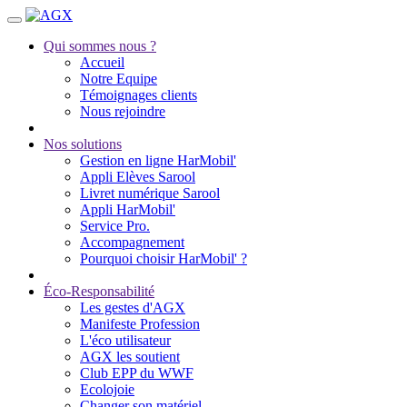
Qui sommes nous ?
Accueil
Notre Equipe
Témoignages clients
Nous rejoindre
Nos solutions
Gestion en ligne HarMobil'
Appli Elèves Sarool
Livret numérique Sarool
Appli HarMobil'
Service Pro.
Accompagnement
Pourquoi choisir HarMobil' ?
Éco-Responsabilité
Les gestes d'AGX
Manifeste Profession
L'éco utilisateur
AGX les soutient
Club EPP du WWF
Ecolojoie
Changer son matériel