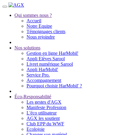
Qui sommes nous ?
Accueil
Notre Equipe
Témoignages clients
Nous rejoindre
Nos solutions
Gestion en ligne HarMobil'
Appli Elèves Sarool
Livret numérique Sarool
Appli HarMobil'
Service Pro.
Accompagnement
Pourquoi choisir HarMobil' ?
Éco-Responsabilité
Les gestes d'AGX
Manifeste Profession
L'éco utilisateur
AGX les soutient
Club EPP du WWF
Ecolojoie
Changer son matériel