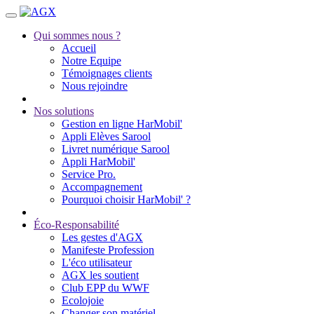
Qui sommes nous ?
Accueil
Notre Equipe
Témoignages clients
Nous rejoindre
Nos solutions
Gestion en ligne HarMobil'
Appli Elèves Sarool
Livret numérique Sarool
Appli HarMobil'
Service Pro.
Accompagnement
Pourquoi choisir HarMobil' ?
Éco-Responsabilité
Les gestes d'AGX
Manifeste Profession
L'éco utilisateur
AGX les soutient
Club EPP du WWF
Ecolojoie
Changer son matériel