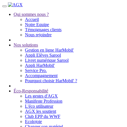
Qui sommes nous ?
Accueil
Notre Equipe
Témoignages clients
Nous rejoindre
Nos solutions
Gestion en ligne HarMobil'
Appli Elèves Sarool
Livret numérique Sarool
Appli HarMobil'
Service Pro.
Accompagnement
Pourquoi choisir HarMobil' ?
Éco-Responsabilité
Les gestes d'AGX
Manifeste Profession
L'éco utilisateur
AGX les soutient
Club EPP du WWF
Ecolojoie
Changer son matériel