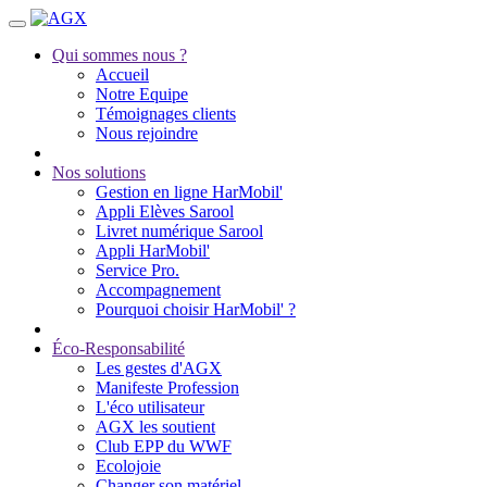
Qui sommes nous ?
Accueil
Notre Equipe
Témoignages clients
Nous rejoindre
Nos solutions
Gestion en ligne HarMobil'
Appli Elèves Sarool
Livret numérique Sarool
Appli HarMobil'
Service Pro.
Accompagnement
Pourquoi choisir HarMobil' ?
Éco-Responsabilité
Les gestes d'AGX
Manifeste Profession
L'éco utilisateur
AGX les soutient
Club EPP du WWF
Ecolojoie
Changer son matériel