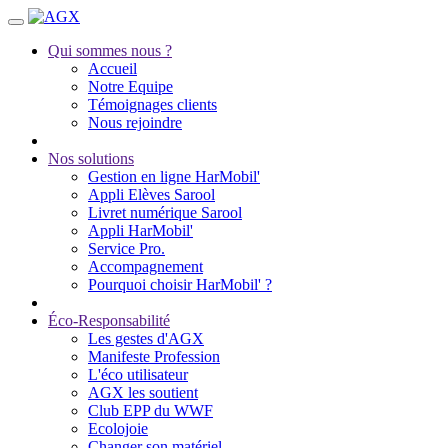
Qui sommes nous ?
Accueil
Notre Equipe
Témoignages clients
Nous rejoindre
Nos solutions
Gestion en ligne HarMobil'
Appli Elèves Sarool
Livret numérique Sarool
Appli HarMobil'
Service Pro.
Accompagnement
Pourquoi choisir HarMobil' ?
Éco-Responsabilité
Les gestes d'AGX
Manifeste Profession
L'éco utilisateur
AGX les soutient
Club EPP du WWF
Ecolojoie
Changer son matériel