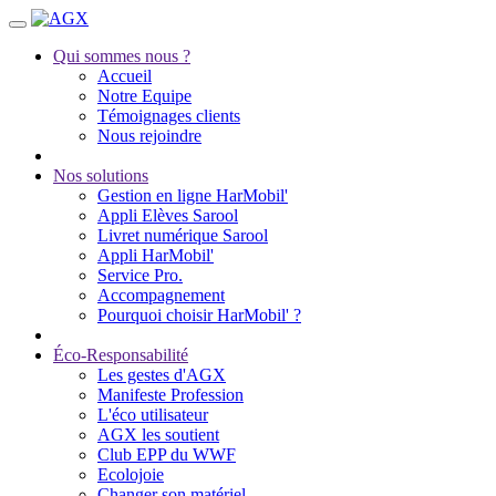
Qui sommes nous ?
Accueil
Notre Equipe
Témoignages clients
Nous rejoindre
Nos solutions
Gestion en ligne HarMobil'
Appli Elèves Sarool
Livret numérique Sarool
Appli HarMobil'
Service Pro.
Accompagnement
Pourquoi choisir HarMobil' ?
Éco-Responsabilité
Les gestes d'AGX
Manifeste Profession
L'éco utilisateur
AGX les soutient
Club EPP du WWF
Ecolojoie
Changer son matériel