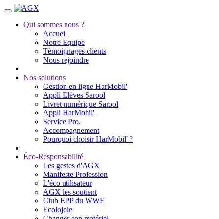
Qui sommes nous ?
Accueil
Notre Equipe
Témoignages clients
Nous rejoindre
Nos solutions
Gestion en ligne HarMobil'
Appli Elèves Sarool
Livret numérique Sarool
Appli HarMobil'
Service Pro.
Accompagnement
Pourquoi choisir HarMobil' ?
Éco-Responsabilité
Les gestes d'AGX
Manifeste Profession
L'éco utilisateur
AGX les soutient
Club EPP du WWF
Ecolojoie
Changer son matériel