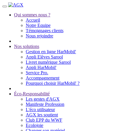
Qui sommes nous ?
Accueil
Notre Equipe
Témoignages clients
Nous rejoindre
Nos solutions
Gestion en ligne HarMobil'
Appli Elèves Sarool
Livret numérique Sarool
Appli HarMobil'
Service Pro.
Accompagnement
Pourquoi choisir HarMobil' ?
Éco-Responsabilité
Les gestes d'AGX
Manifeste Profession
L'éco utilisateur
AGX les soutient
Club EPP du WWF
Ecolojoie
Changer son matériel