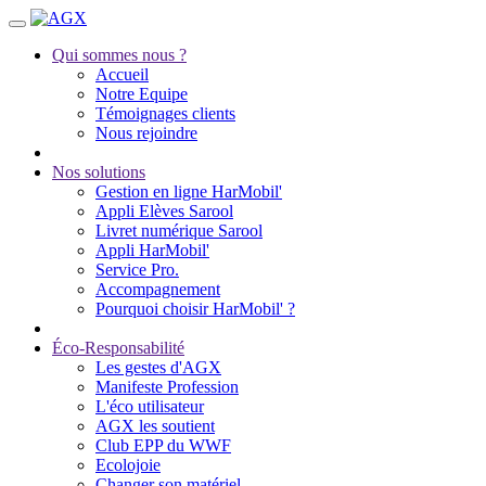
Qui sommes nous ?
Accueil
Notre Equipe
Témoignages clients
Nous rejoindre
Nos solutions
Gestion en ligne HarMobil'
Appli Elèves Sarool
Livret numérique Sarool
Appli HarMobil'
Service Pro.
Accompagnement
Pourquoi choisir HarMobil' ?
Éco-Responsabilité
Les gestes d'AGX
Manifeste Profession
L'éco utilisateur
AGX les soutient
Club EPP du WWF
Ecolojoie
Changer son matériel