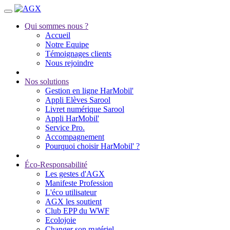
Qui sommes nous ?
Accueil
Notre Equipe
Témoignages clients
Nous rejoindre
Nos solutions
Gestion en ligne HarMobil'
Appli Elèves Sarool
Livret numérique Sarool
Appli HarMobil'
Service Pro.
Accompagnement
Pourquoi choisir HarMobil' ?
Éco-Responsabilité
Les gestes d'AGX
Manifeste Profession
L'éco utilisateur
AGX les soutient
Club EPP du WWF
Ecolojoie
Changer son matériel