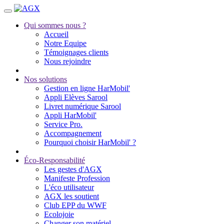
Qui sommes nous ?
Accueil
Notre Equipe
Témoignages clients
Nous rejoindre
Nos solutions
Gestion en ligne HarMobil'
Appli Elèves Sarool
Livret numérique Sarool
Appli HarMobil'
Service Pro.
Accompagnement
Pourquoi choisir HarMobil' ?
Éco-Responsabilité
Les gestes d'AGX
Manifeste Profession
L'éco utilisateur
AGX les soutient
Club EPP du WWF
Ecolojoie
Changer son matériel