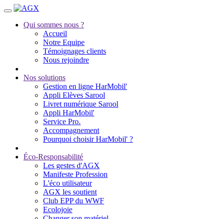
Qui sommes nous ?
Accueil
Notre Equipe
Témoignages clients
Nous rejoindre
Nos solutions
Gestion en ligne HarMobil'
Appli Elèves Sarool
Livret numérique Sarool
Appli HarMobil'
Service Pro.
Accompagnement
Pourquoi choisir HarMobil' ?
Éco-Responsabilité
Les gestes d'AGX
Manifeste Profession
L'éco utilisateur
AGX les soutient
Club EPP du WWF
Ecolojoie
Changer son matériel