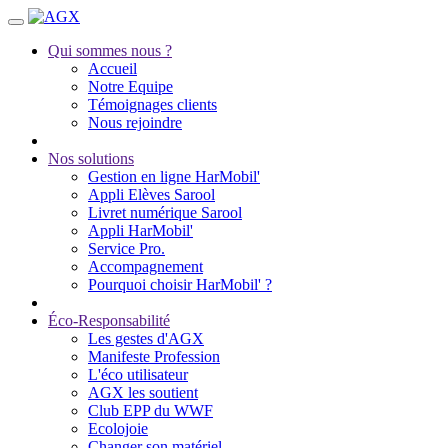
Qui sommes nous ?
Accueil
Notre Equipe
Témoignages clients
Nous rejoindre
Nos solutions
Gestion en ligne HarMobil'
Appli Elèves Sarool
Livret numérique Sarool
Appli HarMobil'
Service Pro.
Accompagnement
Pourquoi choisir HarMobil' ?
Éco-Responsabilité
Les gestes d'AGX
Manifeste Profession
L'éco utilisateur
AGX les soutient
Club EPP du WWF
Ecolojoie
Changer son matériel