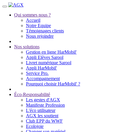
Qui sommes nous ?
Accueil
Notre Equipe
Témoignages clients
Nous rejoindre
Nos solutions
Gestion en ligne HarMobil'
Appli Elèves Sarool
Livret numérique Sarool
Appli HarMobil'
Service Pro.
Accompagnement
Pourquoi choisir HarMobil' ?
Éco-Responsabilité
Les gestes d'AGX
Manifeste Profession
L'éco utilisateur
AGX les soutient
Club EPP du WWF
Ecolojoie
Changer son matériel