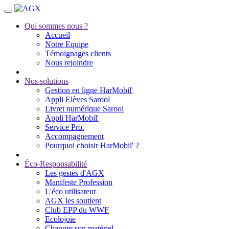
Qui sommes nous ?
Accueil
Notre Equipe
Témoignages clients
Nous rejoindre
Nos solutions
Gestion en ligne HarMobil'
Appli Elèves Sarool
Livret numérique Sarool
Appli HarMobil'
Service Pro.
Accompagnement
Pourquoi choisir HarMobil' ?
Éco-Responsabilité
Les gestes d'AGX
Manifeste Profession
L'éco utilisateur
AGX les soutient
Club EPP du WWF
Ecolojoie
Changer son matériel