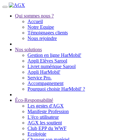
Qui sommes nous ?
Accueil
Notre Equipe
Témoignages clients
Nous rejoindre
Nos solutions
Gestion en ligne HarMobil'
Appli Elèves Sarool
Livret numérique Sarool
Appli HarMobil'
Service Pro.
Accompagnement
Pourquoi choisir HarMobil' ?
Éco-Responsabilité
Les gestes d'AGX
Manifeste Profession
L'éco utilisateur
AGX les soutient
Club EPP du WWF
Ecolojoie
Changer son matériel