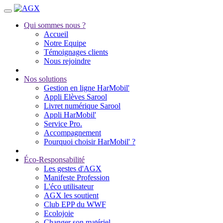
Qui sommes nous ?
Accueil
Notre Equipe
Témoignages clients
Nous rejoindre
Nos solutions
Gestion en ligne HarMobil'
Appli Elèves Sarool
Livret numérique Sarool
Appli HarMobil'
Service Pro.
Accompagnement
Pourquoi choisir HarMobil' ?
Éco-Responsabilité
Les gestes d'AGX
Manifeste Profession
L'éco utilisateur
AGX les soutient
Club EPP du WWF
Ecolojoie
Changer son matériel