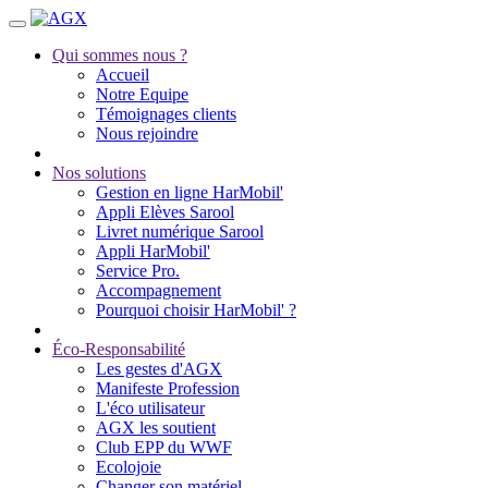
Qui sommes nous ?
Accueil
Notre Equipe
Témoignages clients
Nous rejoindre
Nos solutions
Gestion en ligne HarMobil'
Appli Elèves Sarool
Livret numérique Sarool
Appli HarMobil'
Service Pro.
Accompagnement
Pourquoi choisir HarMobil' ?
Éco-Responsabilité
Les gestes d'AGX
Manifeste Profession
L'éco utilisateur
AGX les soutient
Club EPP du WWF
Ecolojoie
Changer son matériel