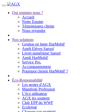
Qui sommes nous ?
Accueil
Notre Equipe
Témoignages clients
Nous rejoindre
Nos solutions
Gestion en ligne HarMobil'
Appli Elèves Sarool
Livret numérique Sarool
Appli HarMobil'
Service Pro.
Accompagnement
Pourquoi choisir HarMobil' ?
Éco-Responsabilité
Les gestes d'AGX
Manifeste Profession
L'éco utilisateur
AGX les soutient
Club EPP du WWF
Ecolojoie
Changer son matériel