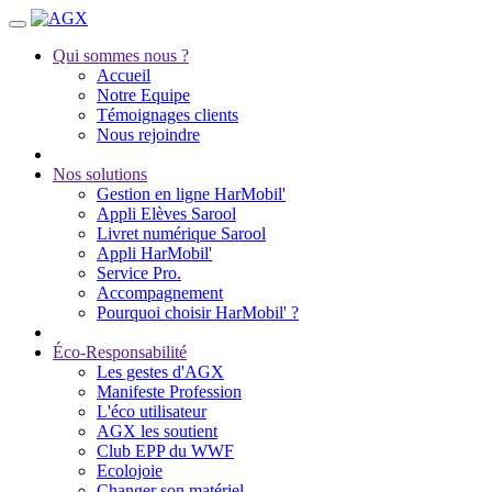
Qui sommes nous ?
Accueil
Notre Equipe
Témoignages clients
Nous rejoindre
Nos solutions
Gestion en ligne HarMobil'
Appli Elèves Sarool
Livret numérique Sarool
Appli HarMobil'
Service Pro.
Accompagnement
Pourquoi choisir HarMobil' ?
Éco-Responsabilité
Les gestes d'AGX
Manifeste Profession
L'éco utilisateur
AGX les soutient
Club EPP du WWF
Ecolojoie
Changer son matériel