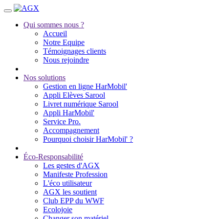
Qui sommes nous ?
Accueil
Notre Equipe
Témoignages clients
Nous rejoindre
Nos solutions
Gestion en ligne HarMobil'
Appli Elèves Sarool
Livret numérique Sarool
Appli HarMobil'
Service Pro.
Accompagnement
Pourquoi choisir HarMobil' ?
Éco-Responsabilité
Les gestes d'AGX
Manifeste Profession
L'éco utilisateur
AGX les soutient
Club EPP du WWF
Ecolojoie
Changer son matériel