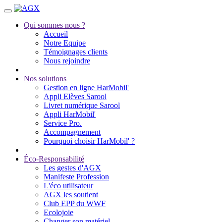
Qui sommes nous ?
Accueil
Notre Equipe
Témoignages clients
Nous rejoindre
Nos solutions
Gestion en ligne HarMobil'
Appli Elèves Sarool
Livret numérique Sarool
Appli HarMobil'
Service Pro.
Accompagnement
Pourquoi choisir HarMobil' ?
Éco-Responsabilité
Les gestes d'AGX
Manifeste Profession
L'éco utilisateur
AGX les soutient
Club EPP du WWF
Ecolojoie
Changer son matériel