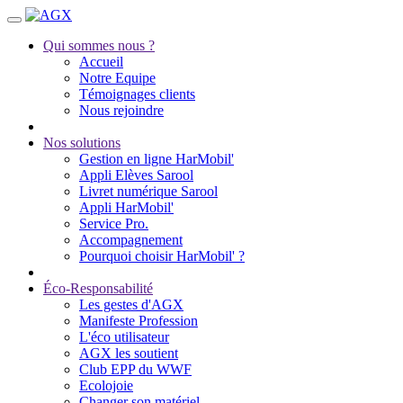
Qui sommes nous ?
Accueil
Notre Equipe
Témoignages clients
Nous rejoindre
Nos solutions
Gestion en ligne HarMobil'
Appli Elèves Sarool
Livret numérique Sarool
Appli HarMobil'
Service Pro.
Accompagnement
Pourquoi choisir HarMobil' ?
Éco-Responsabilité
Les gestes d'AGX
Manifeste Profession
L'éco utilisateur
AGX les soutient
Club EPP du WWF
Ecolojoie
Changer son matériel