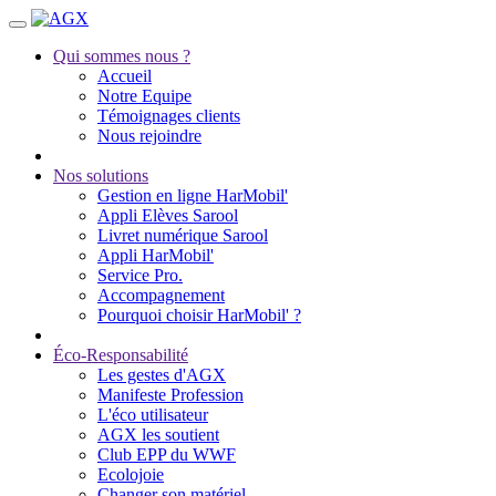
Qui sommes nous ?
Accueil
Notre Equipe
Témoignages clients
Nous rejoindre
Nos solutions
Gestion en ligne HarMobil'
Appli Elèves Sarool
Livret numérique Sarool
Appli HarMobil'
Service Pro.
Accompagnement
Pourquoi choisir HarMobil' ?
Éco-Responsabilité
Les gestes d'AGX
Manifeste Profession
L'éco utilisateur
AGX les soutient
Club EPP du WWF
Ecolojoie
Changer son matériel