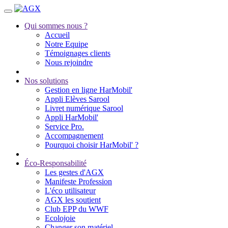
Qui sommes nous ?
Accueil
Notre Equipe
Témoignages clients
Nous rejoindre
Nos solutions
Gestion en ligne HarMobil'
Appli Elèves Sarool
Livret numérique Sarool
Appli HarMobil'
Service Pro.
Accompagnement
Pourquoi choisir HarMobil' ?
Éco-Responsabilité
Les gestes d'AGX
Manifeste Profession
L'éco utilisateur
AGX les soutient
Club EPP du WWF
Ecolojoie
Changer son matériel