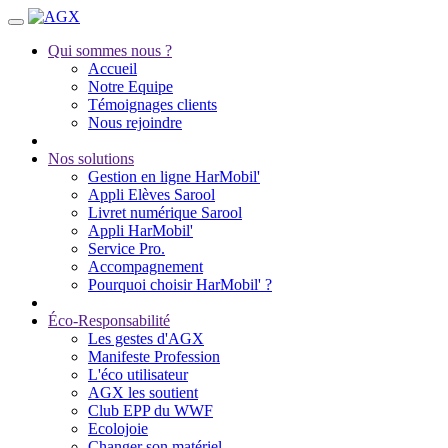
Qui sommes nous ?
Accueil
Notre Equipe
Témoignages clients
Nous rejoindre
Nos solutions
Gestion en ligne HarMobil'
Appli Elèves Sarool
Livret numérique Sarool
Appli HarMobil'
Service Pro.
Accompagnement
Pourquoi choisir HarMobil' ?
Éco-Responsabilité
Les gestes d'AGX
Manifeste Profession
L'éco utilisateur
AGX les soutient
Club EPP du WWF
Ecolojoie
Changer son matériel