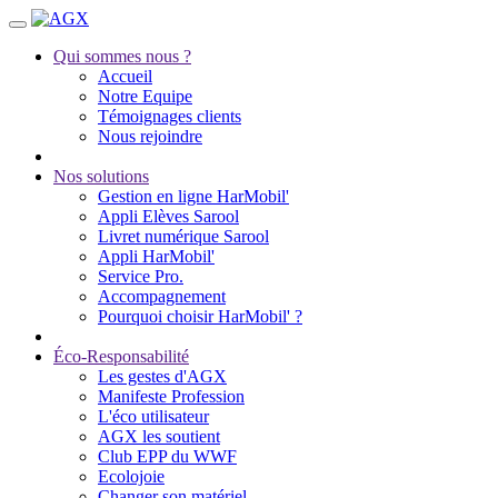
Qui sommes nous ?
Accueil
Notre Equipe
Témoignages clients
Nous rejoindre
Nos solutions
Gestion en ligne HarMobil'
Appli Elèves Sarool
Livret numérique Sarool
Appli HarMobil'
Service Pro.
Accompagnement
Pourquoi choisir HarMobil' ?
Éco-Responsabilité
Les gestes d'AGX
Manifeste Profession
L'éco utilisateur
AGX les soutient
Club EPP du WWF
Ecolojoie
Changer son matériel